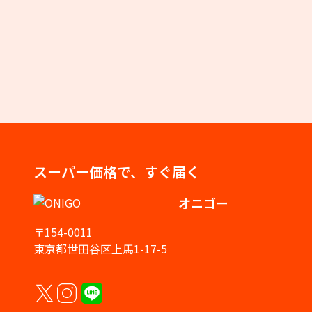
スーパー価格で、すぐ届く
オニゴー
〒154-0011
東京都世田谷区上馬1-17-5