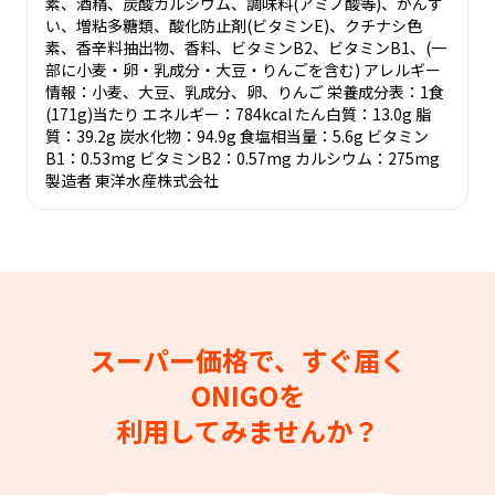
素、酒精、炭酸カルシウム、調味料(アミノ酸等)、かんす
い、増粘多糖類、酸化防止剤(ビタミンE)、クチナシ色
素、香辛料抽出物、香料、ビタミンB2、ビタミンB1、(一
部に小麦・卵・乳成分・大豆・りんごを含む) アレルギー
情報：小麦、大豆、乳成分、卵、りんご 栄養成分表：1食
(171g)当たり エネルギー：784kcal たん白質：13.0g 脂
質：39.2g 炭水化物：94.9g 食塩相当量：5.6g ビタミン
B1：0.53mg ビタミンB2：0.57mg カルシウム：275mg
製造者 東洋水産株式会社
スーパー価格で、すぐ届く
ONIGOを
利用してみませんか？