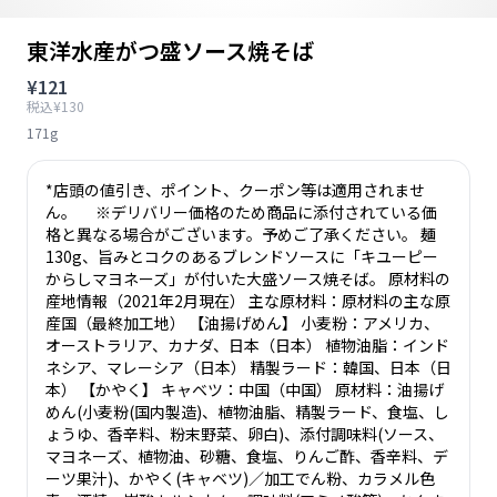
東洋水産がつ盛ソース焼そば
¥121
税込¥130
171g
*店頭の値引き、ポイント、クーポン等は適用されませ
ん。 ※デリバリー価格のため商品に添付されている価
格と異なる場合がございます。予めご了承ください。 麺
130g、旨みとコクのあるブレンドソースに「キユーピー
からしマヨネーズ」が付いた大盛ソース焼そば。 原材料の
産地情報（2021年2月現在） 主な原材料：原材料の主な原
産国（最終加工地） 【油揚げめん】 小麦粉：アメリカ、
オーストラリア、カナダ、日本（日本） 植物油脂：インド
ネシア、マレーシア（日本） 精製ラード：韓国、日本（日
本） 【かやく】 キャベツ：中国（中国） 原材料：油揚げ
めん(小麦粉(国内製造)、植物油脂、精製ラード、食塩、し
ょうゆ、香辛料、粉末野菜、卵白)、添付調味料(ソース、
マヨネーズ、植物油、砂糖、食塩、りんご酢、香辛料、デ
ーツ果汁)、かやく(キャベツ)／加工でん粉、カラメル色