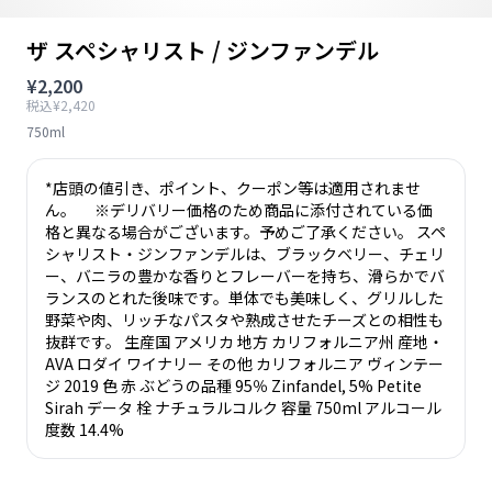
ザ スペシャリスト / ジンファンデル
¥2,200
税込¥2,420
750ml
*店頭の値引き、ポイント、クーポン等は適用されませ
ん。 ※デリバリー価格のため商品に添付されている価
格と異なる場合がございます。予めご了承ください。 スペ
シャリスト・ジンファンデルは、ブラックベリー、チェリ
ー、バニラの豊かな香りとフレーバーを持ち、滑らかでバ
ランスのとれた後味です。単体でも美味しく、グリルした
野菜や肉、リッチなパスタや熟成させたチーズとの相性も
抜群です。 生産国 アメリカ 地方 カリフォルニア州 産地・
AVA ロダイ ワイナリー その他 カリフォルニア ヴィンテー
ジ 2019 色 赤 ぶどうの品種 95％ Zinfandel, 5% Petite
Sirah データ 栓 ナチュラルコルク 容量 750ml アルコール
度数 14.4%