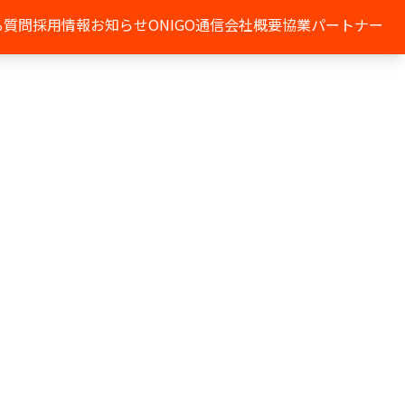
る質問
採用情報
お知らせ
ONIGO通信
会社概要
協業パートナー