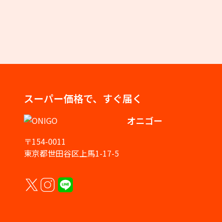
スーパー価格で、すぐ届く
オニゴー
〒154-0011
東京都世田谷区上馬1-17-5