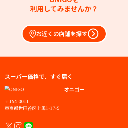
利用してみませんか？
お近くの店舗を探す
スーパー価格で、すぐ届く
オニゴー
〒154-0011
東京都世田谷区上馬1-17-5