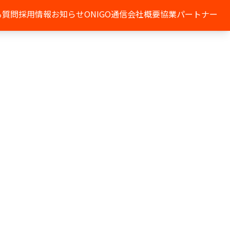
る質問
採用情報
お知らせ
ONIGO通信
会社概要
協業パートナー