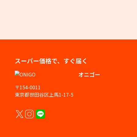
スーパー価格で、すぐ届く
オニゴー
〒154-0011
東京都世田谷区上馬1-17-5