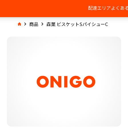
配達エリア
よくあ
商品
森菓 ビスケットSパイシューC