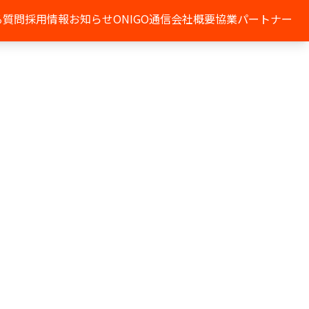
る質問
採用情報
お知らせ
ONIGO通信
会社概要
協業パートナー