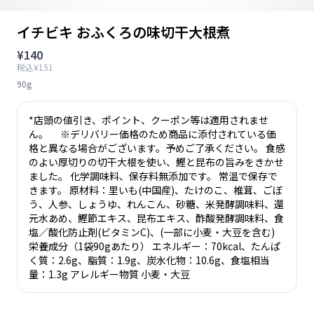
イチビキ おふくろの味切干大根煮
¥140
税込¥151
90g
*店頭の値引き、ポイント、クーポン等は適用されませ
ん。 ※デリバリー価格のため商品に添付されている価
格と異なる場合がございます。予めご了承ください。 食感
のよい厚切りの切干大根を使い、鰹と昆布の旨みをきかせ
ました。 化学調味料、保存料無添加です。 常温で保存で
きます。 原材料：里いも(中国産)、たけのこ、椎茸、ごぼ
う、人参、しょうゆ、れんこん、砂糖、米発酵調味料、還
元水あめ、鰹節エキス、昆布エキス、酢酸発酵調味料、食
塩／酸化防止剤(ビタミンC)、(一部に小麦・大豆を含む)
栄養成分（1袋90gあたり） エネルギー：70kcal、たんぱ
く質：2.6g、脂質：1.9g、炭水化物：10.6g、食塩相当
量：1.3g アレルギー物質 小麦・大豆