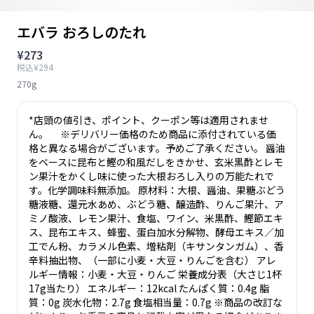
エバラ おろしのたれ
¥273
税込¥294
270g
*店頭の値引き、ポイント、クーポン等は適用されませ
ん。 ※デリバリー価格のため商品に添付されている価
格と異なる場合がございます。予めご了承ください。 醤油
をベースに昆布と鰹の和風だしをきかせ、玄米黒酢とレモ
ン果汁をかくし味に使った大根おろし入りの万能たれで
す。化学調味料無添加。 原材料：大根、醤油、果糖ぶどう
糖液糖、還元水あめ、ぶどう糖、醸造酢、りんご果汁、ア
ミノ酸液、レモン果汁、食塩、ワイン、米黒酢、鰹節エキ
ス、昆布エキス、蜂蜜、蛋白加水分解物、酵母エキス／加
工でん粉、カラメル色素、増粘剤（キサンタンガム）、香
辛料抽出物、（一部に小麦・大豆・りんごを含む） アレ
ルギー情報：小麦・大豆・りんご 栄養成分表（大さじ1杯
17g当たり） エネルギー：12kcal たんぱく質：0.4g 脂
質：0g 炭水化物：2.7g 食塩相当量：0.7g ※商品の改訂な