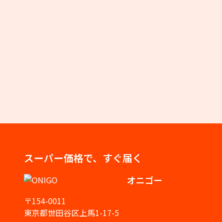
スーパー価格で、すぐ届く
オニゴー
〒154-0011
東京都世田谷区上馬1-17-5