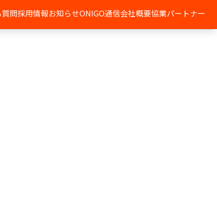
る質問
採用情報
お知らせ
ONIGO通信
会社概要
協業パートナー