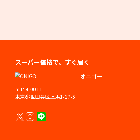
スーパー価格で、すぐ届く
オニゴー
〒154-0011
東京都世田谷区上馬1-17-5