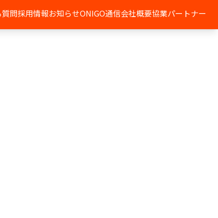
る質問
採用情報
お知らせ
ONIGO通信
会社概要
協業パートナー