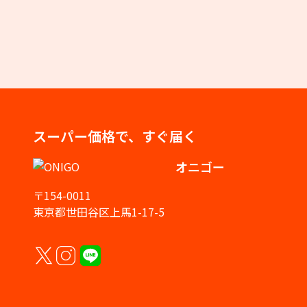
スーパー価格で、すぐ届く
オニゴー
〒154-0011
東京都世田谷区上馬1-17-5