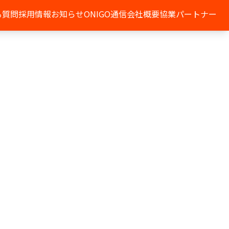
る質問
採用情報
お知らせ
ONIGO通信
会社概要
協業パートナー