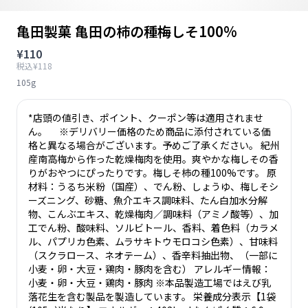
亀田製菓 亀田の柿の種梅しそ100%
¥110
税込¥118
105g
*店頭の値引き、ポイント、クーポン等は適用されませ
ん。 ※デリバリー価格のため商品に添付されている価
格と異なる場合がございます。予めご了承ください。 紀州
産南高梅から作った乾燥梅肉を使用。爽やかな梅しその香
りがおやつにぴったりです。梅しそ柿の種100%です。 原
材料：うるち米粉（国産）、でん粉、しょうゆ、梅しそシ
ーズニング、砂糖、魚介エキス調味料、たん白加水分解
物、こんぶエキス、乾燥梅肉／調味料（アミノ酸等）、加
工でん粉、酸味料、ソルビトール、香料、着色料（カラメ
ル、パプリカ色素、ムラサキトウモロコシ色素）、甘味料
（スクラロース、ネオテーム）、香辛料抽出物、（一部に
小麦・卵・大豆・鶏肉・豚肉を含む） アレルギー情報：
小麦・卵・大豆・鶏肉・豚肉 ※本品製造工場ではえび乳
落花生を含む製品を製造しています。 栄養成分表示【1袋