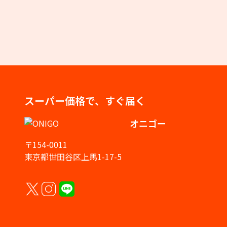
スーパー価格で、すぐ届く
オニゴー
〒154-0011
東京都世田谷区上馬1-17-5