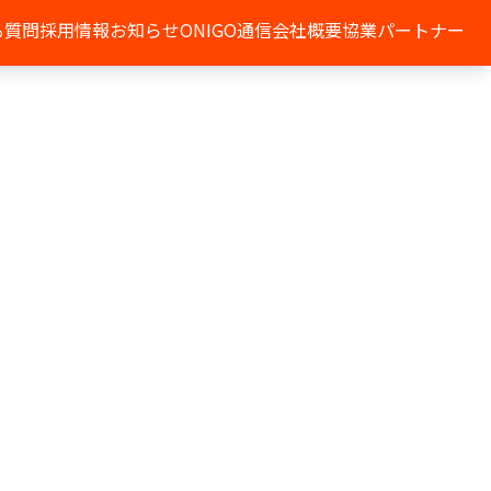
る質問
採用情報
お知らせ
ONIGO通信
会社概要
協業パートナー