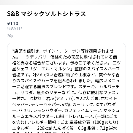
S&B マジックソルトシトラス
¥110
税込¥118
20g
*店頭の値引き、ポイント、クーポン等は適用されませ
ん。 ※デリバリー価格のため商品に添付されている価
格と異なる場合がございます。予めご了承ください。 三ツ
星シェフ「ダニエル・マルタン」監修のスパイス＆ハーブ
岩塩です。味わい深い岩塩に柚子や山椒など、爽やかな香
りのスパイスやハーブを組み合わせました。幅広いメニュ
ーに活躍する魔法のブレンドです。ステーキ、カルパッチ
ョ、サラダ、魚介のソテーなどに。保存に便利なファスナ
ー付き。 原材料：岩塩(アメリカ)､ちんぴ､ごま､ホワイト
ペッパー､チリーペッパー､砂糖､ガーリック､ゆずパウダ
ー､パセリ､レモンパウダー､カフェライムリーフ､マッシュ
ルームエキスパウダー､山椒／トレハロース､(一部にごま
を含む) アレルギー情報：ごま 栄養成分表（100gあたり)
エネルギー：226kcal たんぱく質：6.5g 脂質：7.1g 炭水