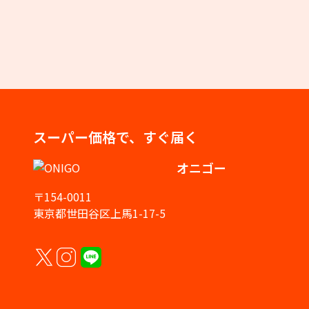
スーパー価格で、すぐ届く
オニゴー
〒154-0011
東京都世田谷区上馬1-17-5