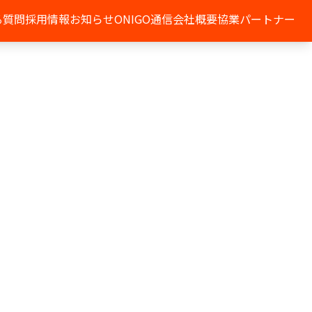
る質問
採用情報
お知らせ
ONIGO通信
会社概要
協業パートナー