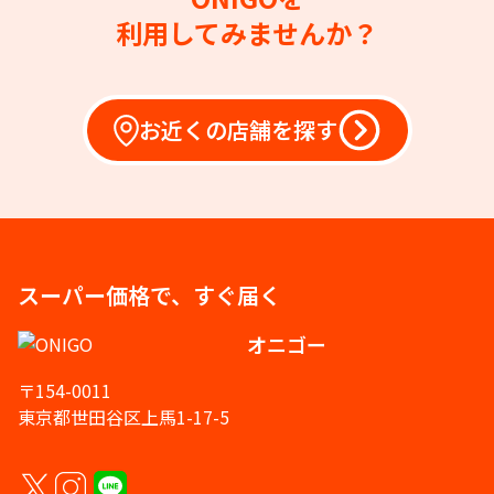
利用してみませんか？
お近くの店舗を探す
スーパー価格で、すぐ届く
オニゴー
〒154-0011
東京都世田谷区上馬1-17-5