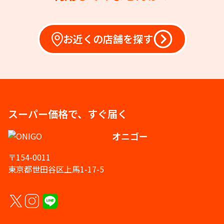
お近くの店舗を探す
スーパー価格で、すぐ届く
オニゴー
〒154-0011
東京都世田谷区上馬1-17-5