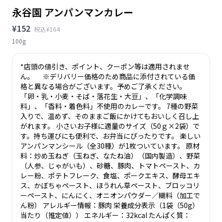
永谷園 アンパンマンカレー
¥152
税込¥164
100g
*店頭の値引き、ポイント、クーポン等は適用されませ
ん。 ※デリバリー価格のため商品に添付されている価
格と異なる場合がございます。予めご了承ください。
「卵・乳・小麦・そば・落花生・大豆」、「化学調味
料」、「香料・着色料」不使用のカレーです。 7種の野菜
入りで、温めず、そのままご飯にかけてもおいしく召し上
がれます。 小さいお子様に適量のサイズ（50ｇ×2袋）で
す。持ち運びにも便利で、お弁当にぴったりです。 楽しい
アンパンマンシール（全30種）が1枚ついています。 原材
料：炒め玉ねぎ（玉ねぎ、なたね油）（国内製造）、野菜
（人参、じゃがいも）、砂糖、豚肉、トマトペースト、カ
レー粉、ポテトフレーク、食塩、ポークエキス、酵母エキ
ス、かぼちゃペースト、ほうれん草ペースト、ブロッコリ
ーペースト、にんにく、オニオンパウダー／糊料（加工で
ん粉） アレルギー情報：豚肉 栄養成分表示（1袋（50g）
当たり（推定値）） エネルギー：32kcal たんぱく質：