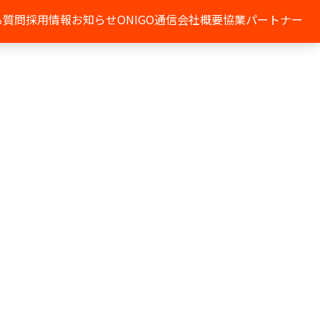
る質問
採用情報
お知らせ
ONIGO通信
会社概要
協業パートナー