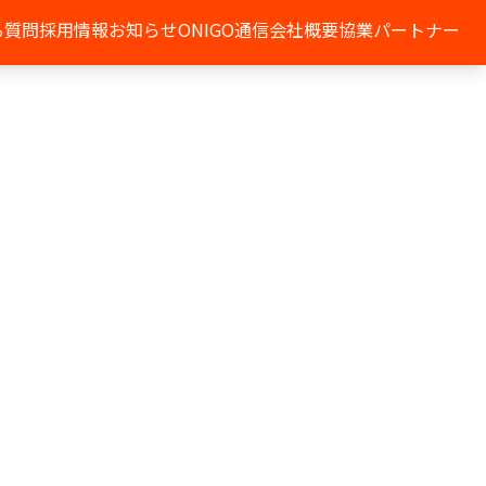
る質問
採用情報
お知らせ
ONIGO通信
会社概要
協業パートナー