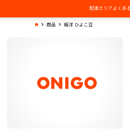
配達エリア
よくあ
商品
極洋 ひよこ豆