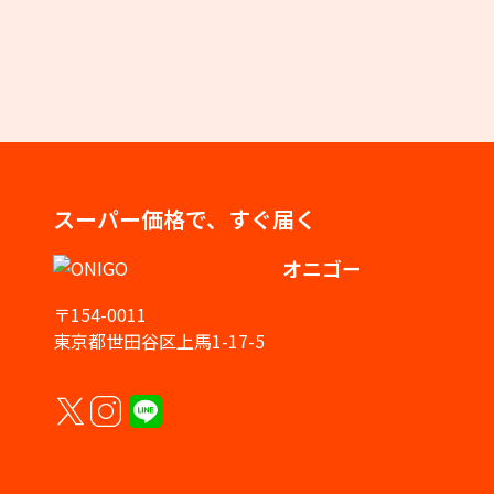
スーパー価格で、すぐ届く
オニゴー
〒154-0011
東京都世田谷区上馬1-17-5