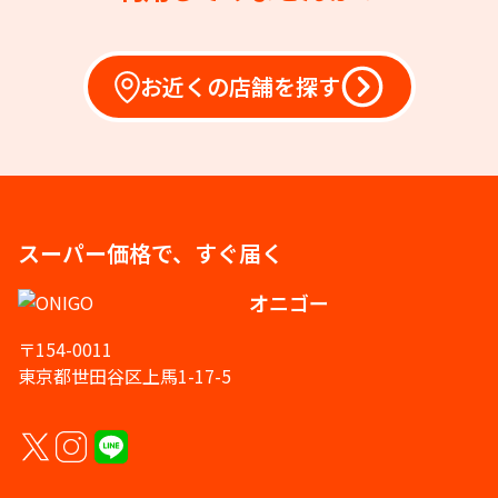
お近くの店舗を探す
スーパー価格で、すぐ届く
オニゴー
〒154-0011
東京都世田谷区上馬1-17-5