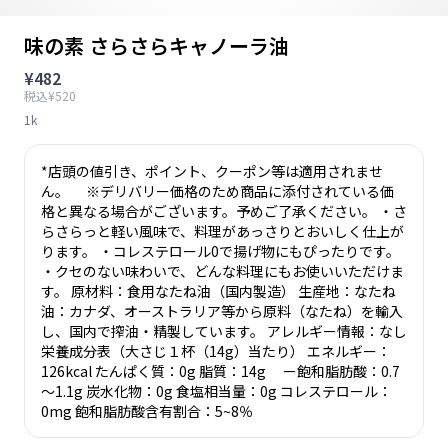
味の素 さらさらキャノーラ油
¥482
税込¥520
1k
*店頭の値引き、ポイント、クーポン等は適用されませ
ん。 ※デリバリー価格のため商品に添付されている価
格と異なる場合がございます。予めご了承ください。 ・さ
らさらっと軽い風味で、料理があっさりとおいしく仕上が
ります。 ・コレステロール0で揚げ物にもぴったりです。
・クセのない味わいで、どんな料理にもお使いいただけま
す。 原材料：食用なたね油（国内製造） 生産地：なたね
油：カナダ、オーストラリア等から原料（なたね）を輸入
し、国内で搾油・精製しています。 アレルギー情報：なし
栄養成分表（大さじ１杯（14g）当たり） エネルギー：
126kcal たんぱく質：0g 脂質：14g ー飽和脂肪酸：0.7
～1.1g 炭水化物：0g 食塩相当量：0g コレステロール：
0mg 飽和脂肪酸含有割合：5~8％