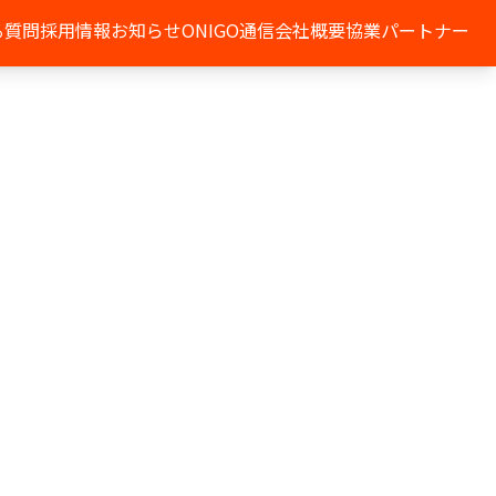
る質問
採用情報
お知らせ
ONIGO通信
会社概要
協業パートナー