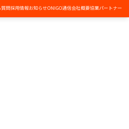
る質問
採用情報
お知らせ
ONIGO通信
会社概要
協業パートナー