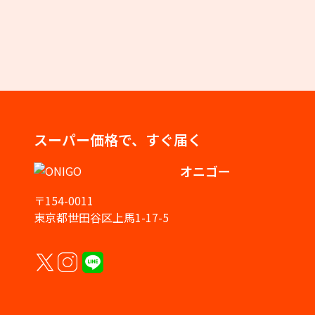
スーパー価格で、すぐ届く
オニゴー
〒154-0011
東京都世田谷区上馬1-17-5