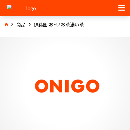
商品
伊藤園 お~いお茶濃い茶