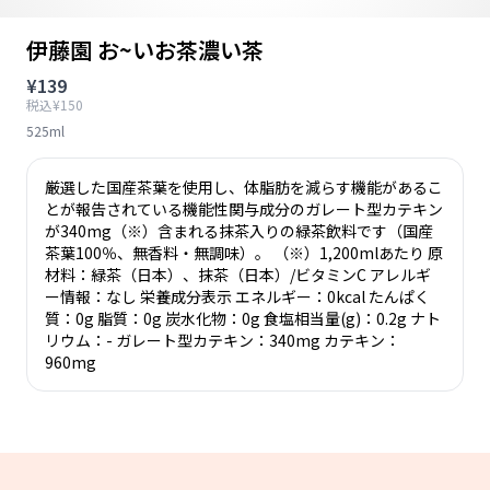
伊藤園 お~いお茶濃い茶
¥139
税込¥150
525ml
厳選した国産茶葉を使用し、体脂肪を減らす機能があるこ
とが報告されている機能性関与成分のガレート型カテキン
が340mg（※）含まれる抹茶入りの緑茶飲料です（国産
茶葉100％、無香料・無調味）。 （※）1,200mlあたり 原
材料：緑茶（日本）、抹茶（日本）/ビタミンC アレルギ
ー情報：なし 栄養成分表示 エネルギー：0kcal たんぱく
質：0g 脂質：0g 炭水化物：0g 食塩相当量(g)：0.2g ナト
リウム：- ガレート型カテキン：340mg カテキン：
960mg