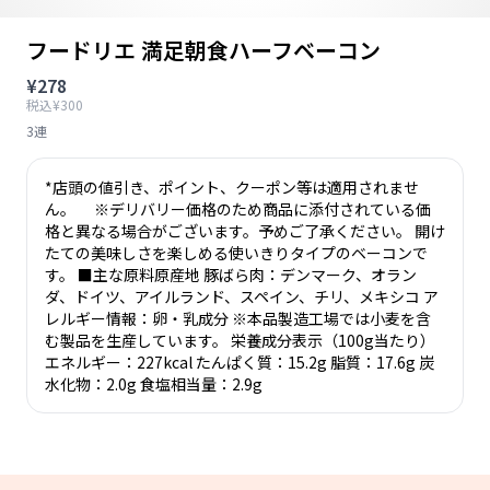
フードリエ 満足朝食ハーフベーコン
¥278
税込¥300
3連
*店頭の値引き、ポイント、クーポン等は適用されませ
ん。 ※デリバリー価格のため商品に添付されている価
格と異なる場合がございます。予めご了承ください。 開け
たての美味しさを楽しめる使いきりタイプのベーコンで
す。 ■主な原料原産地 豚ばら肉：デンマーク、オラン
ダ、ドイツ、アイルランド、スペイン、チリ、メキシコ ア
レルギー情報：卵・乳成分 ※本品製造工場では小麦を含
む製品を生産しています。 栄養成分表示（100g当たり）
エネルギー：227kcal たんぱく質：15.2g 脂質：17.6g 炭
水化物：2.0g 食塩相当量：2.9g