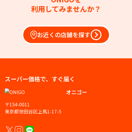
利用してみませんか？
お近くの店舗を探す
スーパー価格で、すぐ届く
オニゴー
〒154-0011
東京都世田谷区上馬1-17-5