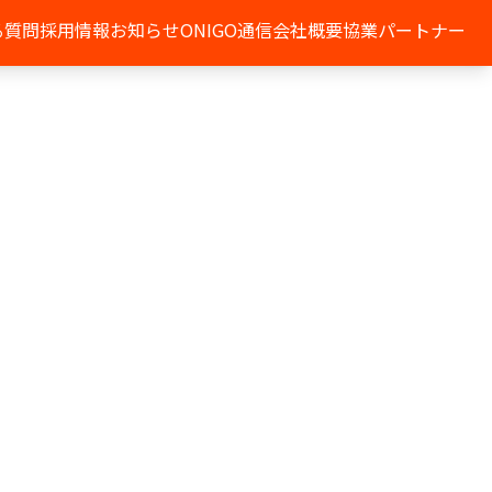
る質問
採用情報
お知らせ
ONIGO通信
会社概要
協業パートナー