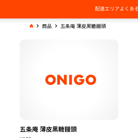
配達エリア
よくあ
商品
五条庵 薄皮黒糖饅頭
五条庵 薄皮黒糖饅頭