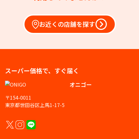
お近くの店舗を探す
スーパー価格で、すぐ届く
オニゴー
〒154-0011
東京都世田谷区上馬1-17-5