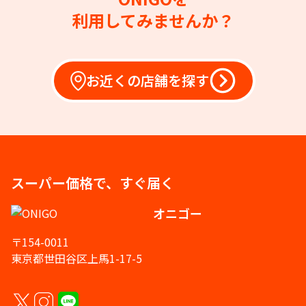
利用してみませんか？
お近くの店舗を探す
スーパー価格で、すぐ届く
オニゴー
〒154-0011
東京都世田谷区上馬1-17-5