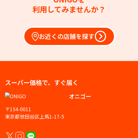
利用してみませんか？
お近くの店舗を探す
スーパー価格で、すぐ届く
オニゴー
〒154-0011
東京都世田谷区上馬1-17-5