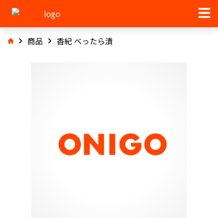
商品
香紀 べったら漬