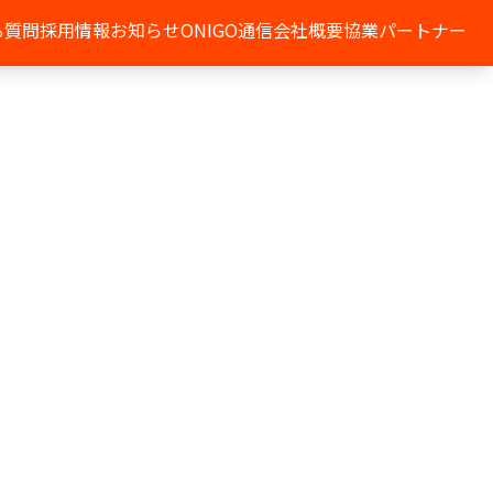
る質問
採用情報
お知らせ
ONIGO通信
会社概要
協業パートナー