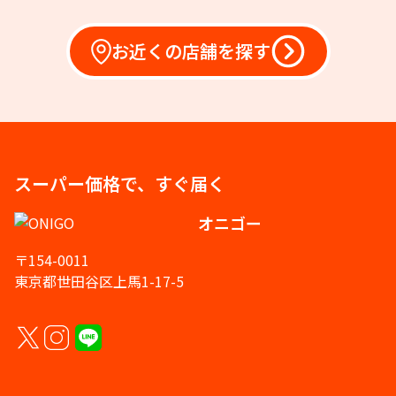
お近くの店舗を探す
スーパー価格で、すぐ届く
オニゴー
〒154-0011
東京都世田谷区上馬1-17-5