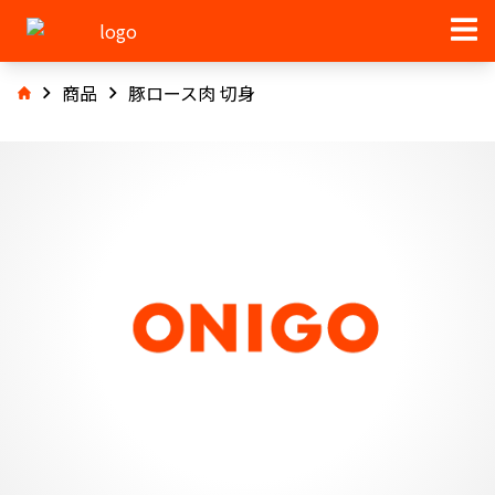
商品
豚ロース肉 切身