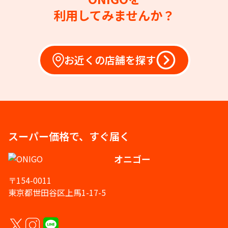
利用してみませんか？
お近くの店舗を探す
スーパー価格で、すぐ届く
オニゴー
〒154-0011
東京都世田谷区上馬1-17-5