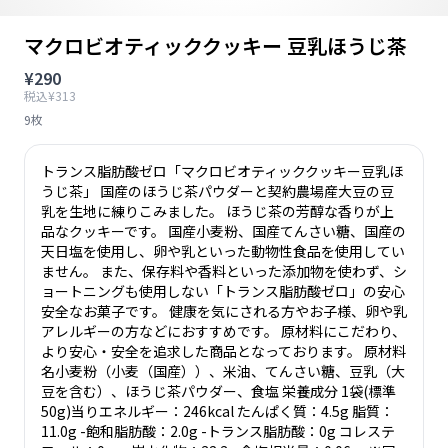
マクロビオティッククッキー 豆乳ほうじ茶
¥290
税込¥313
9枚
トランス脂肪酸ゼロ「マクロビオティッククッキー豆乳ほ
うじ茶」 国産のほうじ茶パウダーと契約農場産大豆の豆
乳を生地に練りこみました。 ほうじ茶の芳醇な香りが上
品なクッキーです。 国産小麦粉、国産てんさい糖、国産の
天日塩を使用し、卵や乳といった動物性食品を使用してい
ません。 また、保存料や香料といった添加物を使わず、シ
ョートニングも使用しない「トランス脂肪酸ゼロ」の安心
安全なお菓子です。 健康を気にされる方やお子様、卵や乳
アレルギーの方などにおすすめです。 原材料にこだわり、
より安心・安全を追求した商品となっております。 原材料
名小麦粉（小麦（国産））、米油、てんさい糖、豆乳（大
豆を含む）、ほうじ茶パウダー、食塩 栄養成分 1袋(標準
50g)当りエネルギー：246kcal たんぱく質：4.5g 脂質：
11.0g -飽和脂肪酸：2.0g -トランス脂肪酸：0g コレステ