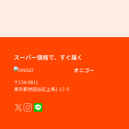
スーパー価格で、すぐ届く
オニゴー
〒154-0011
東京都世田谷区上馬1-17-5