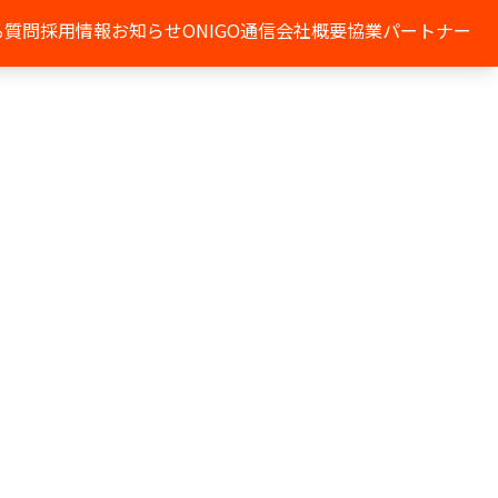
る質問
採用情報
お知らせ
ONIGO通信
会社概要
協業パートナー