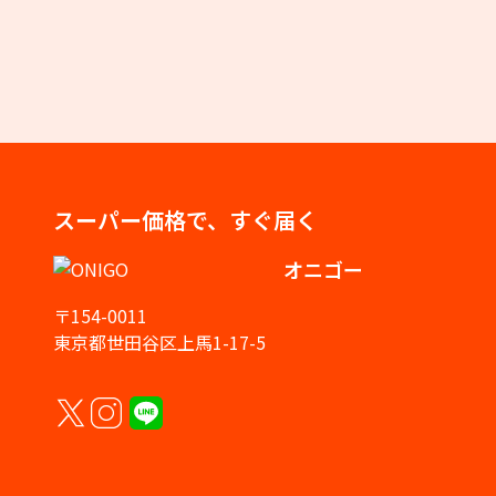
スーパー価格で、すぐ届く
オニゴー
〒154-0011
東京都世田谷区上馬1-17-5