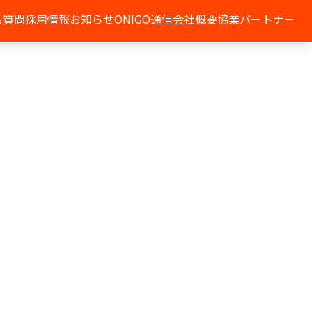
る質問
採用情報
お知らせ
ONIGO通信
会社概要
協業パートナー