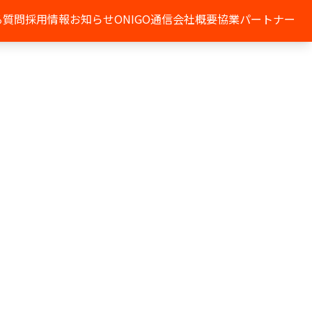
る質問
採用情報
お知らせ
ONIGO通信
会社概要
協業パートナー