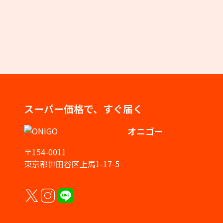
スーパー価格で、すぐ届く
オニゴー
〒154-0011
東京都世田谷区上馬1-17-5