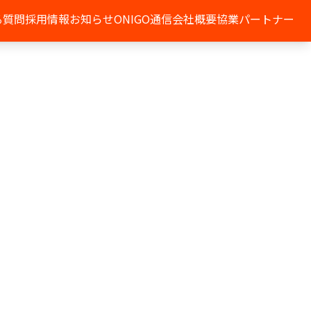
る質問
採用情報
お知らせ
ONIGO通信
会社概要
協業パートナー