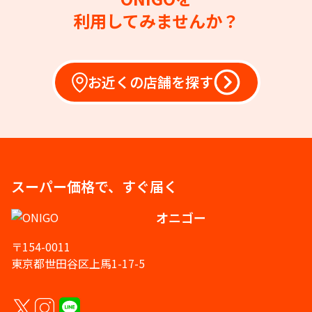
利用してみませんか？
お近くの店舗を探す
スーパー価格で、すぐ届く
オニゴー
〒154-0011
東京都世田谷区上馬1-17-5