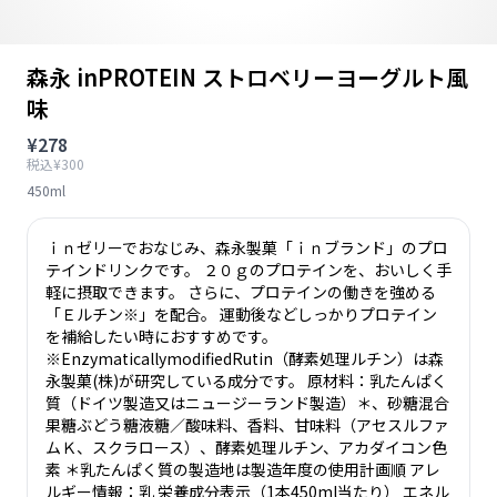
森永 inPROTEIN ストロベリーヨーグルト風
味
¥278
税込¥300
450ml
ｉｎゼリーでおなじみ、森永製菓「ｉｎブランド」のプロ
テインドリンクです。 ２０ｇのプロテインを、おいしく手
軽に摂取できます。 さらに、プロテインの働きを強める
「Ｅルチン※」を配合。 運動後などしっかりプロテイン
を補給したい時におすすめです。
※EnzymaticallymodifiedRutin（酵素処理ルチン）は森
永製菓(株)が研究している成分です。 原材料：乳たんぱく
質（ドイツ製造又はニュージーランド製造）＊、砂糖混合
果糖ぶどう糖液糖／酸味料、香料、甘味料（アセスルファ
ムＫ、スクラロース）、酵素処理ルチン、アカダイコン色
素 ＊乳たんぱく質の製造地は製造年度の使用計画順 アレ
ルギー情報：乳 栄養成分表示（1本450ml当たり） エネル