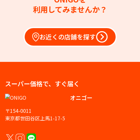
利用してみませんか？
お近くの店舗を探す
スーパー価格で、すぐ届く
オニゴー
〒154-0011
東京都世田谷区上馬1-17-5