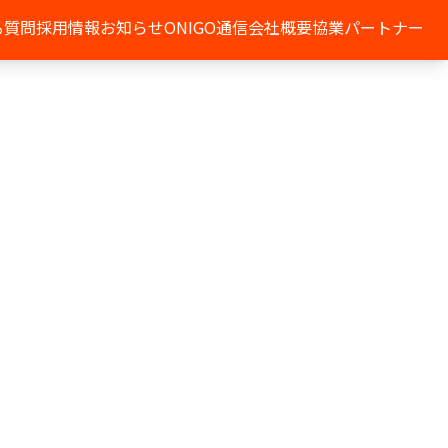
る質問
採用情報
お知らせ
ONIGO通信
会社概要
協業パートナー