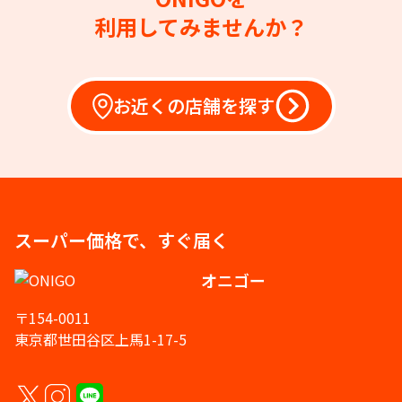
利用してみませんか？
お近くの店舗を探す
スーパー価格で、すぐ届く
オニゴー
〒154-0011
東京都世田谷区上馬1-17-5