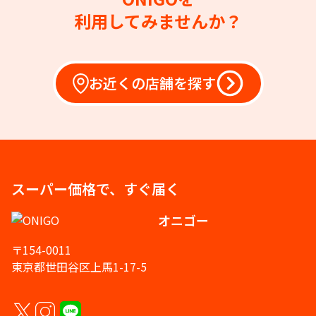
利用してみませんか？
お近くの店舗を探す
スーパー価格で、すぐ届く
オニゴー
〒154-0011
東京都世田谷区上馬1-17-5