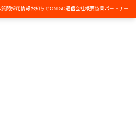
る質問
採用情報
お知らせ
ONIGO通信
会社概要
協業パートナー