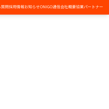
る質問
採用情報
お知らせ
ONIGO通信
会社概要
協業パートナー