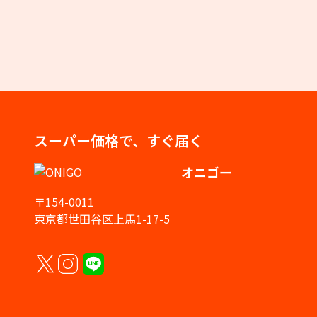
スーパー価格で、すぐ届く
オニゴー
〒154-0011
東京都世田谷区上馬1-17-5