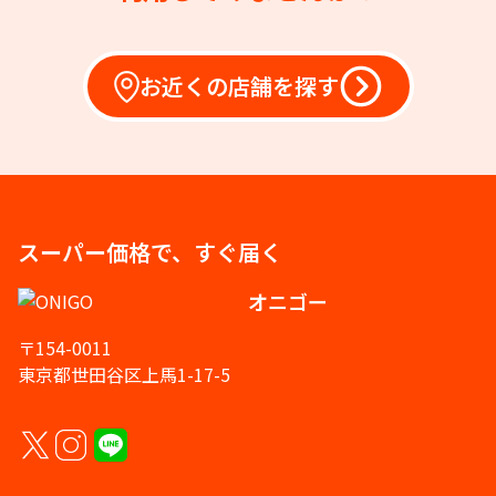
お近くの店舗を探す
スーパー価格で、すぐ届く
オニゴー
〒154-0011
東京都世田谷区上馬1-17-5